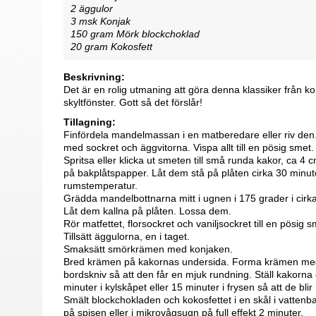
2 äggulor
3 msk Konjak
150 gram Mörk blockchoklad
20 gram Kokosfett
Beskrivning:
Det är en rolig utmaning att göra denna klassiker från ko
skyltfönster. Gott så det förslår!
Tillagning:
Finfördela mandelmassan i en matberedare eller riv den
med sockret och äggvitorna. Vispa allt till en pösig smet.
Spritsa eller klicka ut smeten till små runda kakor, ca 4 c
på bakplåtspapper. Låt dem stå på plåten cirka 30 minute
rumstemperatur.
Grädda mandelbottnarna mitt i ugnen i 175 grader i cirk
Låt dem kallna på plåten. Lossa dem.
Rör matfettet, florsockret och vaniljsockret till en pösig s
Tillsätt äggulorna, en i taget.
Smaksätt smörkrämen med konjaken.
Bred krämen på kakornas undersida. Forma krämen me
bordskniv så att den får en mjuk rundning. Ställ kakorna 
minuter i kylskåpet eller 15 minuter i frysen så att de blir r
Smält blockchokladen och kokosfettet i en skål i vattenbad
på spisen eller i mikrovågsugn på full effekt 2 minuter.