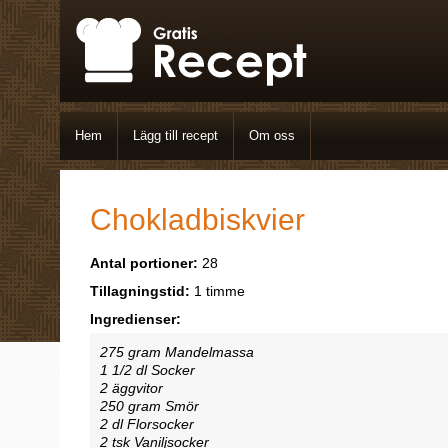
Hem
Lägg till recept
Om oss
Chokladbiskvier
Antal portioner:
28
Tillagningstid:
1 timme
Ingredienser:
275 gram Mandelmassa
1 1/2 dl Socker
2 äggvitor
250 gram Smör
2 dl Florsocker
2 tsk Vaniljsocker