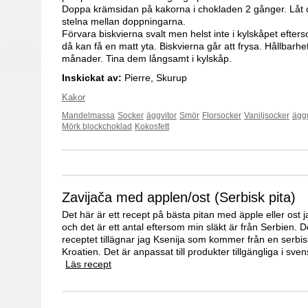
Doppa krämsidan på kakorna i chokladen 2 gånger. Låt
stelna mellan doppningarna.
Förvara biskvierna svalt men helst inte i kylskåpet efte
då kan få en matt yta. Biskvierna går att frysa. Hållbarhet
månader. Tina dem långsamt i kylskåp.
Inskickat av:
Pierre, Skurup
Kakor
Mandelmassa
Socker
äggvitor
Smör
Florsocker
Vaniljsocker
ägg
Mörk blockchoklad
Kokosfett
Zavijača med applen/ost (Serbisk pita)
Det här är ett recept på bästa pitan med äpple eller ost 
och det är ett antal eftersom min släkt är från Serbien. D
receptet tillägnar jag Ksenija som kommer från en serbis
Kroatien. Det är anpassat till produkter tillgängliga i sven
Läs recept