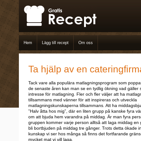
Hem
Lägg till recept
Om oss
Ta hjälp av en cateringfirm
Tack vare alla populära matlagningsprogram som poppat
de senaste åren kan man se en tydlig ökning vad gäller
intresse för matlagning. Fler och fler väljer att ha matlag
tillsammans med vänner
för att inspireras och utveckla
matlagningskunskaperna tillsammans. Att ha middagsbju
”Halv åtta hos mig”, där en liten grupp på kanske fyra v
om att bjuda hem varandra på middag. Är man fyra pers
gruppen kommer varje person alltså att laga middag en
bli bortbjuden på middag tre gånger. Trots detta ökade i
kunskap vi ser hos många så finns det fortfarande gräns
mycket mat vi vill laga.