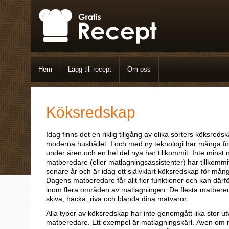
Hem
Lägg till recept
Om oss
Köksredskap
Idag finns det en riklig tillgång av olika sorters köksredsk
moderna hushållet. I och med ny teknologi har många fö
under åren och en hel del nya har tillkommit. Inte minst 
matberedare (eller matlagningsassistenter) har tillkommi
senare år och är idag ett självklart köksredskap för mån
Dagens matberedare får allt fler funktioner och kan därfö
inom flera områden av matlagningen. De flesta matbere
skiva, hacka, riva och blanda dina matvaror.
Alla typer av köksredskap har inte genomgått lika stor u
matberedare. Ett exempel är matlagningskärl. Även om mat