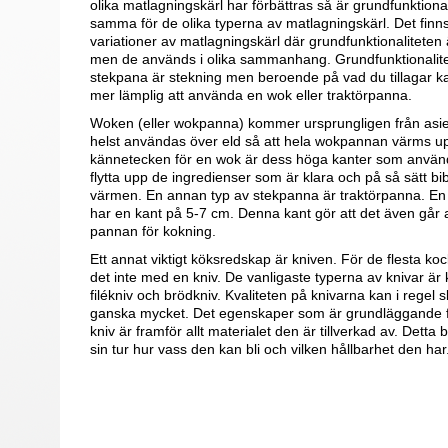
olika matlagningskärl har förbättras så är grundfunktiona
samma för de olika typerna av matlagningskärl. Det finns
variationer av matlagningskärl där grundfunktionalitet
men de används i olika sammanhang. Grundfunktionalite
stekpana är stekning men beroende på vad du tillagar k
mer lämplig att använda en wok eller traktörpanna.
Woken (eller wokpanna) kommer ursprungligen från asi
helst användas över eld så att hela wokpannan värms up
kännetecken för en wok är dess höga kanter som använd
flytta upp de ingredienser som är klara och på så sätt bi
värmen. En annan typ av stekpanna är traktörpanna. En
har en kant på 5-7 cm. Denna kant gör att det även går 
pannan för kokning.
Ett annat viktigt köksredskap är kniven. För de flesta ko
det inte med en kniv. De vanligaste typerna av knivar är k
filékniv och brödkniv. Kvaliteten på knivarna kan i regel sk
ganska mycket. Det egenskaper som är grundläggande f
kniv är framför allt materialet den är tillverkad av. Detta
sin tur hur vass den kan bli och vilken hållbarhet den har