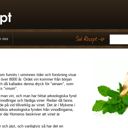
 oss
som funnits i urminnes tider och forskning visar
 i över 8000 år. Ordet vin kommer från början
och då kallades denna dryck för "winam", som
ts "vinum".
man vin, och man har hittat arkeologiska fynd
inodlingar och färdiga viner. Redan då fanns
e på vid tillverklig av vinet. Det är i Mykene i
dsta arkeologiska fynden från vinodlingarna,
er där Homeros beskriver att vinet är
r och jäst, och vanligtvis så har det en