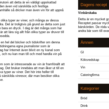
örutom att detta är en väldigt uppskattad
Dagens recept
en även vid särskilda och festliga
samhälle så dricker man även vin för att uppnå
Vinbärskaka
Detta är en mycket go
t olika typer av viner, och många av dessa
Receptet passar mycket
dra. Det är troligtvis på grund av detta som just
bärskörden. De röda v
än bara en dryck. I dag är det många som har
andra bär som till exe
 att lära sig allt från olika typer av druvor till
nsedda.
Ämnen
 en hel del böcker och tidskrifter om denna
 tidningarna egna journalister som är
ag har Internet även blivit en ny kanal som
GI
, och nu kan man till och med handla vin på
Köksredskap
m som är intresserade av vin är framförallt att
Vin
ag. Det brukar innebära att man åker ut till en
 typer av viner. Det hör inte heller till
Cateringfirma
 särskilda vinresor, där man besöker olika
se.
Kategorier
Bröd
Drink