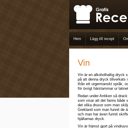
Hem
Lägg till recept
Om
Vin
Vin är en alkoholhaltig dryck 
på att denna dryck tillverkats
ifrån ett urgermanskt språk, 
för övrigt härstammar ur latine
Redan under Antiken så drack 
som visar att det fanns både v
det olika druvor som man skiljd
Grekland som man funnit de äl
och man har även funnit skrift
hjältarnas dryck.
Vin är främst gjort på vindruvo