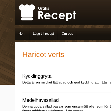
Hem
Lägg till recept
Om oss
Haricot verts
Kycklinggryta
Detta är en mycket lättlagad och god kycklingrätt.
Läs r
Medelhavssallad
Denna goda sallad passar som ensamrätt eller som förrätt 
finare middagsbjudningen.
Läs recept