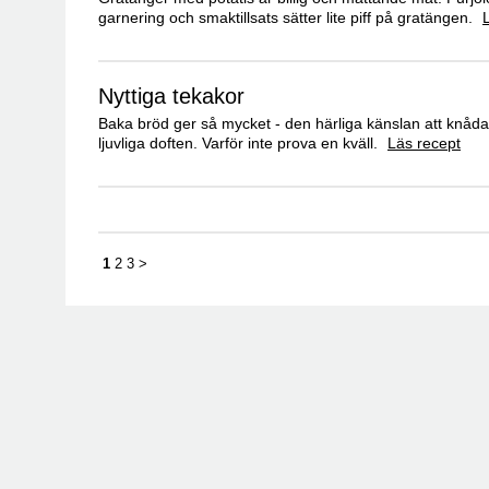
garnering och smaktillsats sätter lite piff på gratängen.
Nyttiga tekakor
Baka bröd ger så mycket - den härliga känslan att knåd
ljuvliga doften. Varför inte prova en kväll.
Läs recept
1
2
3
>