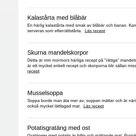
Kalastårta med blåbär
En härlig kalastårta med smak av blåbär och banan. Ka
serveras som efterrättstårta.
Läs recept
Skurna mandelskorpor
Detta är min mormors härliga recept på "riktiga" mandel
är ett mycket enkelt recept och skorporna blir sällan mi
recept
Musselsoppa
Soppa borde man äta mer av; soppan mättar och är närin
också mycket lättlagad mat.
Läs recept
Potatisgratäng med ost
Gratänger med potatis är billig och mättande mat. Purjo