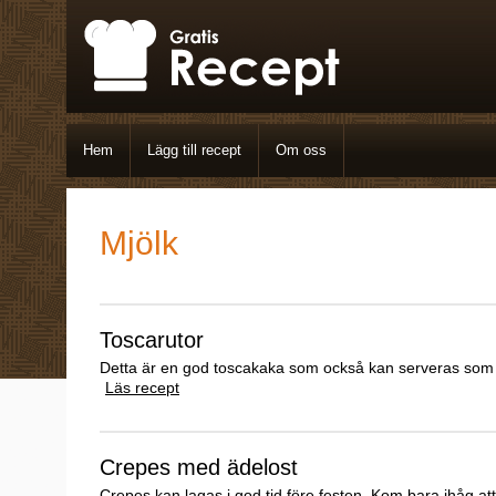
Hem
Lägg till recept
Om oss
Mjölk
Toscarutor
Detta är en god toscakaka som också kan serveras som e
Läs recept
Crepes med ädelost
Crepes kan lagas i god tid före festen. Kom bara ihåg at