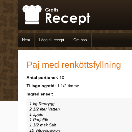
Hem
Lägg till recept
Om oss
Paj med renköttsfyllning
Antal portioner:
10
Tillagningstid:
1 1/2 timme
Ingredienser:
1 kg Renrygg
2 1/2 liter Vatten
1 äpple
1 Purjolök
1 1/2 msk Salt
10 Vitpepparkorn