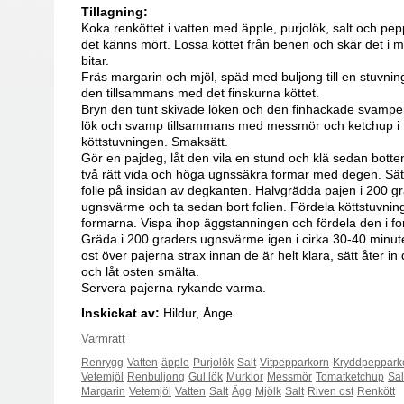
Tillagning:
Koka renköttet i vatten med äpple, purjolök, salt och pepp
det känns mört. Lossa köttet från benen och skär det i 
bitar.
Fräs margarin och mjöl, späd med buljong till en stuvni
den tillsammans med det finskurna köttet.
Bryn den tunt skivade löken och den finhackade svampen
lök och svamp tillsammans med messmör och ketchup i
köttstuvningen. Smaksätt.
Gör en pajdeg, låt den vila en stund och klä sedan botte
två rätt vida och höga ugnssäkra formar med degen. Sätt
folie på insidan av degkanten. Halvgrädda pajen i 200 g
ugnsvärme och ta sedan bort folien. Fördela köttstuvnin
formarna. Vispa ihop äggstanningen och fördela den i f
Gräda i 200 graders ugnsvärme igen i cirka 30-40 minute
ost över pajerna strax innan de är helt klara, sätt åter i
och låt osten smälta.
Servera pajerna rykande varma.
Inskickat av:
Hildur, Ånge
Varmrätt
Renrygg
Vatten
äpple
Purjolök
Salt
Vitpepparkorn
Kryddpeppark
Vetemjöl
Renbuljong
Gul lök
Murklor
Messmör
Tomatketchup
Sal
Margarin
Vetemjöl
Vatten
Salt
Ägg
Mjölk
Salt
Riven ost
Renkött