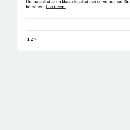
Denna sallad är en klassisk sallad och serveras med fördel
kötträtter.
Läs recept
1
2
>