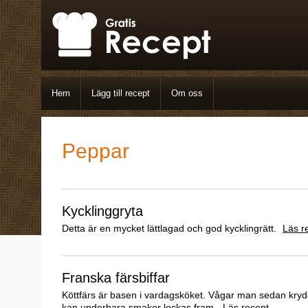
Hem
Lägg till recept
Om oss
Peppar
Kycklinggryta
Detta är en mycket lättlagad och god kycklingrätt.
Läs r
Franska färsbiffar
Köttfärs är basen i vardagsköket. Vågar man sedan krydd
kan underbara smaker lockas fram.
Läs recept